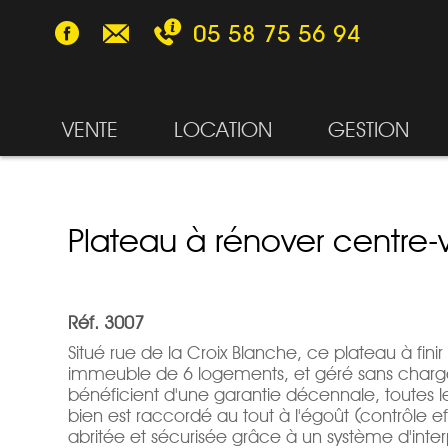
05 58 75 56 94
VENTE
LOCATION
GESTION
Plateau à rénover centre
Réf. 3007
Situé rue de la Croix Blanche, ce plateau à fini
immeuble de 6 logements, et géré sans charge
bénéficient d'une garantie décennale, toutes le
bien est raccordé au tout à l'égoût (contrôle e
abritée et sécurisée grâce à un système d'inte