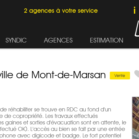
2 agences à votre service
SYNDIC
AGENCES
ESTIMATION
-ville de Mont-de-Marsan
Vente
r de réhabiliter se trouve en RDC au fond d'un
 de copropriété. Les travaux effectués
s gaines et sorties d'évacuation sont en attente, le
ffectué OK). L'accès au bien se fait par une entrée
rphone avec digicode et badge. Le fort potentiel