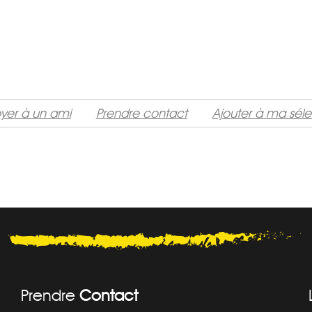
yer à un ami
Prendre contact
Ajouter à ma séle
Prendre
Contact