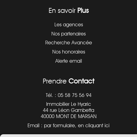
En savoir
Plus
Les agences
SYNDIC
Nos partenaires
Recherche Avancée
ACCES EXTRANET
Nos honoraires
DEMANDE DE DEVIS
Alerte email
Prendre
Contact
NOS DEUX AGENCES
Tél. : 05 58 75 56 94
Immobilier Le Hyaric
ACTUALITE
44 rue Léon Gambetta
40000 MONT DE MARSAN
AVIS CLIENTS
Email : par formulaire,
en cliquant ici