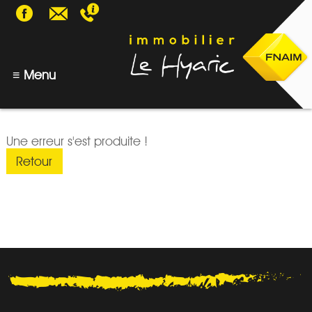
05 58 75 56 94
≡ Menu
VENTE
Une erreur s'est produite !
Retour
LOCATION
DOSSIER LOCATAIRE
DEMANDE DE DEVIS GESTION