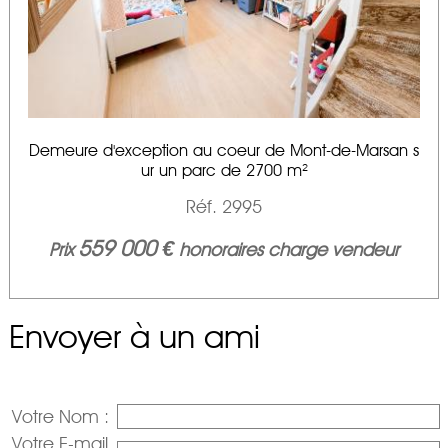
SYNDIC
ACCES EXTRANET
Demeure d'exception au coeur de Mont-de-Marsan s
ur un parc de 2700 m²
DEMANDE DE DEVIS
Réf. 2995
559 000 €
Prix
honoraires charge vendeur
NOS DEUX AGENCES
Envoyer à un ami
ACTUALITE
AVIS CLIENTS
Votre Nom :
Votre E-mail